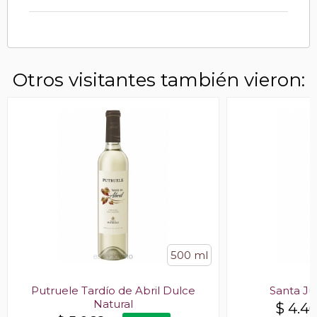
Otros visitantes también vieron:
500 ml
Putruele Tardío de Abril Dulce
Santa Ju
Natural
$
4.4