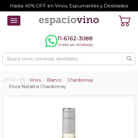
Hasta 40% OFF en Vinos, Espumantes y Destilados
Toggle
navigation
11-6162-3088
Chateá por Whatsapp
ESTÁS EN:
Vinos
Blanco
Chardonnay
Finca Natalina Chardonnay