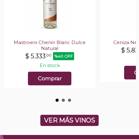
Mastroeni Chenin Blanc Dulce
Ceniza Ne
Natural
$
5.83
$
5.333
00
%40 OFF
E
En stock
C
Comprar
VER MÁS VINOS