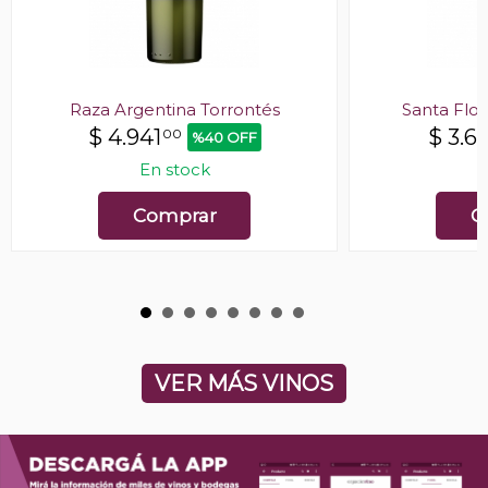
Raza Argentina Torrontés
Santa Flor
$
4.941
$
3.61
00
%40 OFF
En stock
E
Comprar
C
VER MÁS VINOS