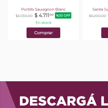
Portillo Sauvignon Blanc
Santa Ju
$
4.711
00
%30 OFF
$6.730,00
$6.200,00
En stock
Comprar