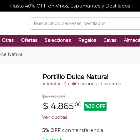
Hasta 40% OFF en Vinos, Espumantes y Destilados
Otras
Ofertas
Selecciones
Regalos
Cavas
Almac
ulce Natural
Portillo Dulce Natural
4 calificaciones
|
Favoritos
$6.950,00
$
4.865
00
%30 OFF
Ver cuotas
5% OFF
con transferencia
En stock