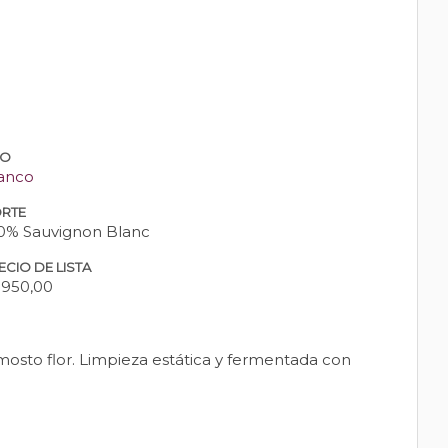
PO
anco
RTE
0% Sauvignon Blanc
ECIO DE LISTA
.950,00
sto flor. Limpieza estática y fermentada con