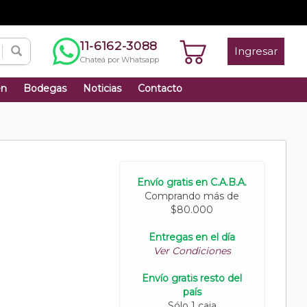
11-6162-3088
Ingresar
Chateá por Whatsapp
én
Bodegas
Noticias
Contacto
Envío gratis en C.A.B.A.
Comprando más de
$80.000
Entregas en el día
Ver Condiciones
Envío gratis resto del
país
Sólo 1 caja