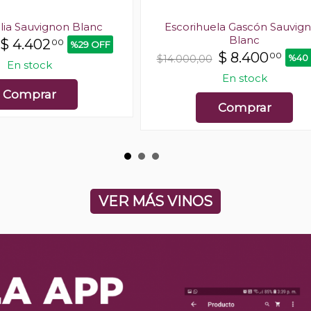
lia Sauvignon Blanc
Escorihuela Gascón Sauvig
Blanc
$
4.402
00
%29 OFF
$
8.400
00
%40
$14.000,00
En stock
En stock
Comprar
Comprar
VER MÁS VINOS