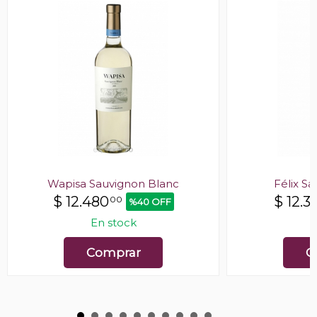
Wapisa Sauvignon Blanc
Félix S
$
12.480
$
12.3
00
%40 OFF
En stock
E
Comprar
C