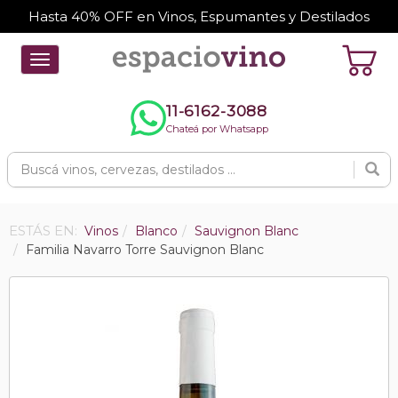
Hasta 40% OFF en Vinos, Espumantes y Destilados
Toggle
navigation
11-6162-3088
Chateá por Whatsapp
ESTÁS EN:
Vinos
Blanco
Sauvignon Blanc
Familia Navarro Torre Sauvignon Blanc