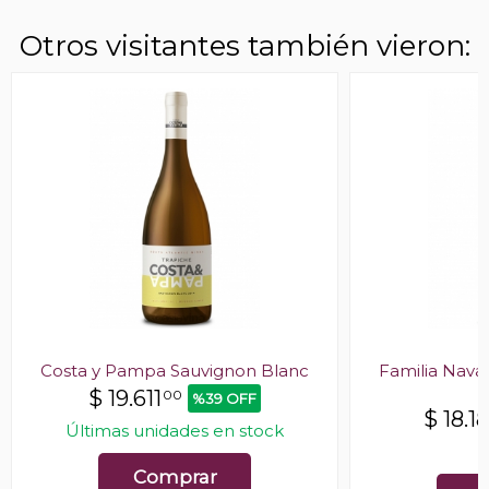
Otros visitantes también vieron:
Costa y Pampa Sauvignon Blanc
Familia Nava
$
19.611
00
%39 OFF
$
18.1
Últimas unidades en stock
E
Comprar