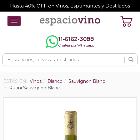
Hasta 40% OFF en Vinos, Espumantes y Destilados
Toggle
navigation
11-6162-3088
Chateá por Whatsapp
ESTÁS EN:
Vinos
Blanco
Sauvignon Blanc
Rutini Sauvignon Blanc