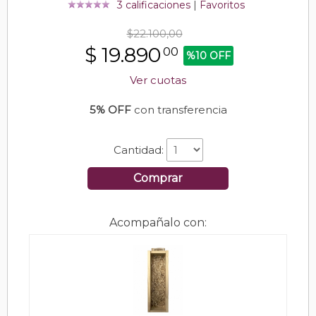
3 calificaciones
|
Favoritos
$22.100,00
$
19.890
00
%10 OFF
Ver cuotas
5% OFF
con transferencia
Cantidad:
Comprar
Acompañalo con: