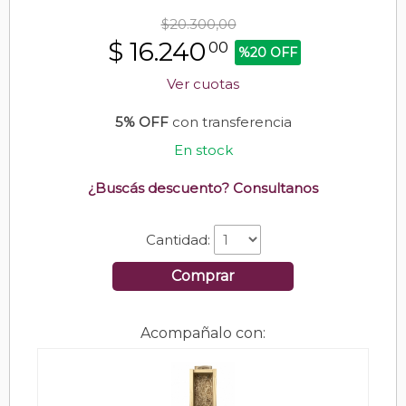
$20.300,00
$
16.240
00
%20 OFF
Ver cuotas
5% OFF
con transferencia
En stock
¿Buscás descuento? Consultanos
Cantidad:
Comprar
Acompañalo con: