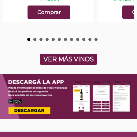
Comprar
C
VER MÁS VINOS