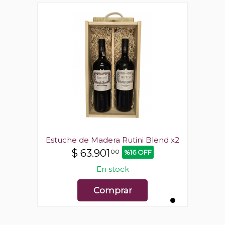
end x2
Estuche de Madera Rutini Blend x2
Estuc
$
63.901
00
%16 OFF
En stock
Comprar