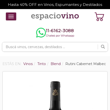
Hasta 40% OFF en Vinos, Espumantes y Destilados
Toggle
navigation
11-6162-3088
Chateá por Whatsapp
ESTÁS EN:
Vinos
Tinto
Blend
Rutini Cabernet Malbec