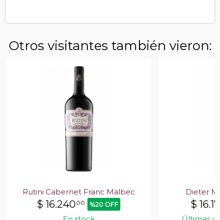
Otros visitantes también vieron:
Rutini Cabernet Franc Malbec
Dieter M
$
16.240
$
16.1
00
%20 OFF
En stock
Últimas u