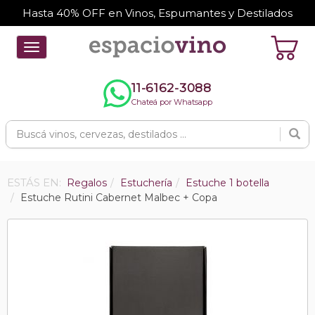
Hasta 40% OFF en Vinos, Espumantes y Destilados
Toggle
navigation
11-6162-3088
Chateá por Whatsapp
ESTÁS EN:
Regalos
Estuchería
Estuche 1 botella
Estuche Rutini Cabernet Malbec + Copa