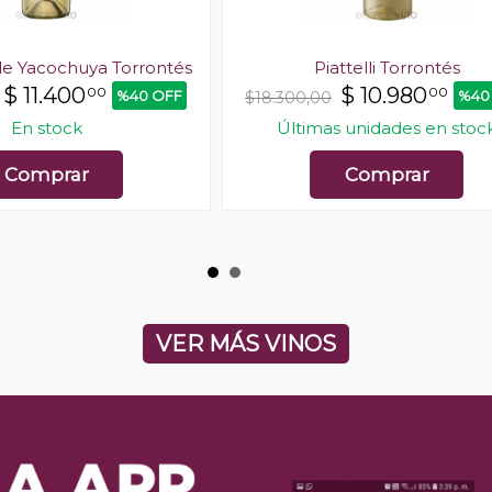
de Yacochuya Torrontés
Piattelli Torrontés
$
11.400
$
10.980
00
00
%40 OFF
%40
$18.300,00
En stock
Últimas unidades en stoc
Comprar
Comprar
VER MÁS VINOS