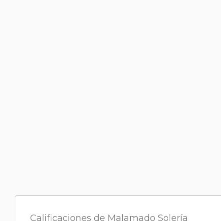
Selección Nro 38 - Malamad
ml
$
55.200
00
%4
$92.000,00
En stock
Comprar
Calificaciones de Malamado Solería