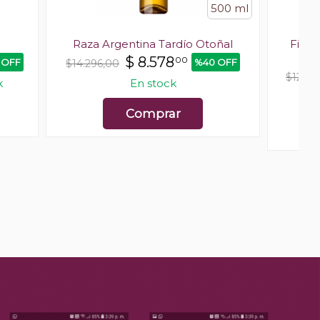
500 ml
Raza Argentina Tardío Otoñal
Fin d
N
$
8.578
00
 OFF
%40 OFF
$14.296,00
$12.70
k
En stock
Comprar