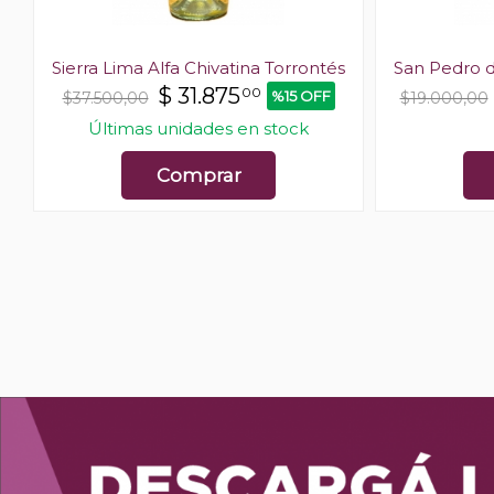
Sierra Lima Alfa Chivatina Torrontés
San Pedro 
$
31.875
00
%15 OFF
$37.500,00
$19.000,00
Últimas unidades en stock
Comprar