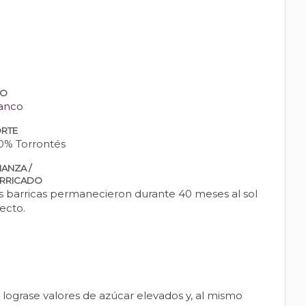
PO
anco
RTE
0% Torrontés
IANZA /
RRICADO
s barricas permanecieron durante 40 meses al sol
recto.
lograse valores de azúcar elevados y, al mismo