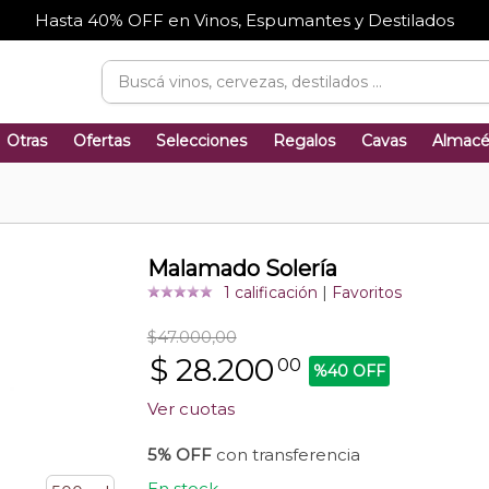
Hasta 40% OFF en Vinos, Espumantes y Destilados
Otras
Ofertas
Selecciones
Regalos
Cavas
Almac
Malamado Solería
1 calificación
|
Favoritos
$47.000,00
$
28.200
00
%40 OFF
Ver cuotas
5% OFF
con transferencia
En stock