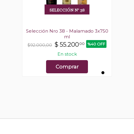
o 3x750
Selección Nro 38 - Malamado 3x750
Selecc
ml
$
55.200
00
0 OFF
%40 OFF
$92.000,00
$92.0
En stock
Comprar