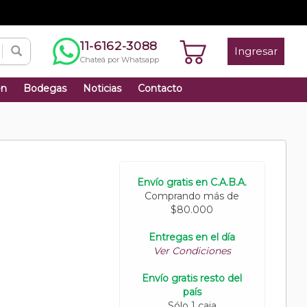
11-6162-3088
Ingresar
Chateá por Whatsapp
én
Bodegas
Noticias
Contacto
Envío gratis en C.A.B.A.
Comprando más de
$80.000
Entregas en el día
Ver Condiciones
Envío gratis resto del
país
Sólo 1 caja