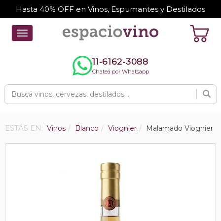
Hasta 40% OFF en Vinos, Espumantes y Destilados
Toggle
navigation
11-6162-3088
Chateá por Whatsapp
ESTÁS EN:
Vinos
Blanco
Viognier
Malamado Viognier