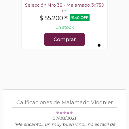
o 3x750
Selección Nro 38 - Malamado 3x750
Selecc
ml
$
55.200
00
%40 OFF
En stock
Comprar
Calificaciones de Malamado Viognier
07/08/2021
"Me encanto... un muy buen vino... no es facil de