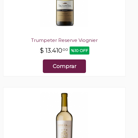
Trumpeter Reserve Viognier
$
13.410
00
%10 OFF
Comprar