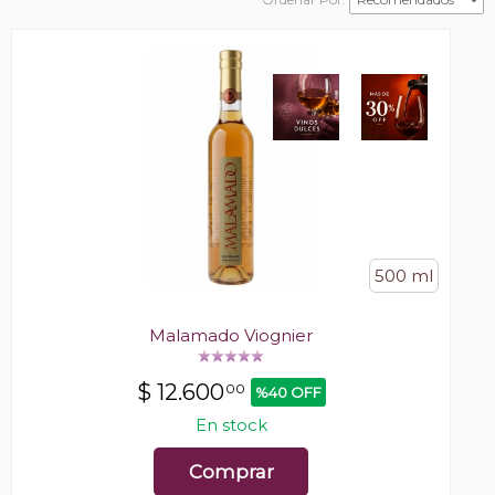
500 ml
Malamado Viognier
$
12.600
00
%40 OFF
En stock
Comprar