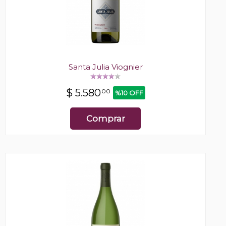
Santa Julia Viognier
$
5.580
00
%10 OFF
Comprar