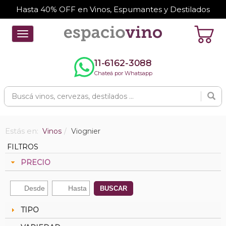
Hasta 40% OFF en Vinos, Espumantes y Destilados
Toggle
navigation
11-6162-3088
Chateá por Whatsapp
Estás en:
Vinos
Viognier
FILTROS
PRECIO
BUSCAR
TIPO