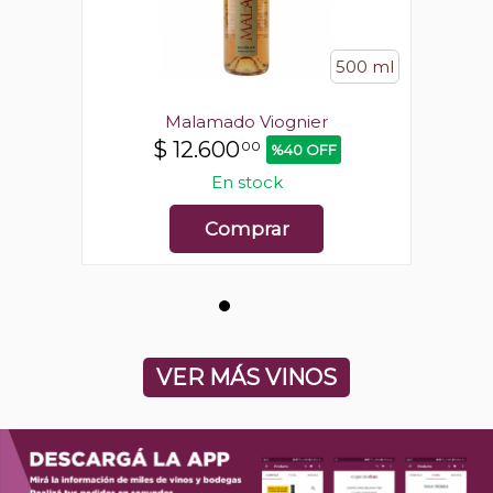
500 ml
500 ml
Malamado Viognier
$
12.600
00
%40 OFF
En stock
Comprar
VER MÁS VINOS