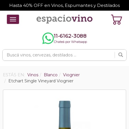
Hasta 40% OFF en Vinos, Espumantes y Destilados
Toggle
navigation
11-6162-3088
Chateá por Whatsapp
ESTÁS EN:
Vinos
Blanco
Viognier
Etchart Single Vineyard Viognier