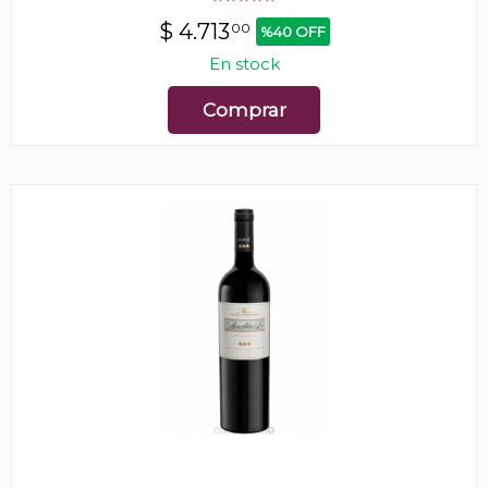
$
4.713
00
%40 OFF
En stock
Comprar