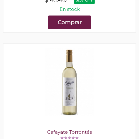
$
4.949
%37 OFF
En stock
Comprar
Cafayate Torrontés