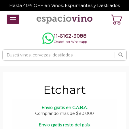
Hasta 40% OFF en Vinos, Espumantes y Destilados
Toggle
navigation
11-6162-3088
Chateá por Whatsapp
Etchart
Envio gratis en C.A.B.A.
Comprando más de $80.000
Envio gratis resto del país.