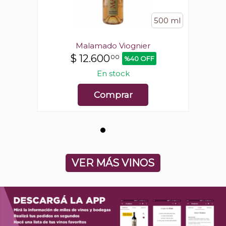
500 ml
500 ml
Malamado Viognier
$
12.600
00
%40 OFF
En stock
Comprar
VER MÁS VINOS