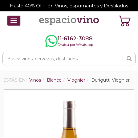
Hasta 40% OFF en Vinos, Espumantes y Destilados
Toggle
navigation
11-6162-3088
Chateá por Whatsapp
ESTÁS EN:
Vinos
Blanco
Viognier
Durigutti Viognier