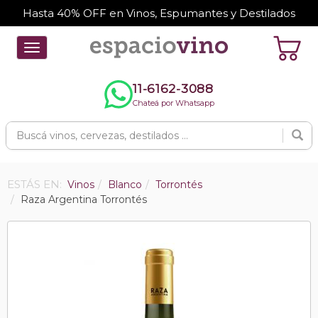
Hasta 40% OFF en Vinos, Espumantes y Destilados
Toggle
navigation
11-6162-3088
Chateá por Whatsapp
ESTÁS EN:
Vinos
Blanco
Torrontés
Raza Argentina Torrontés