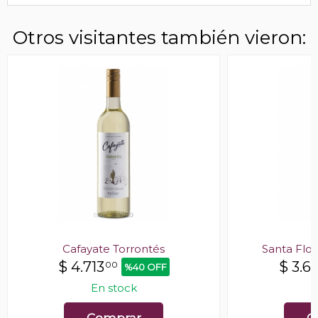
Otros visitantes también vieron:
Cafayate Torrontés
Santa Flor
$
4.713
$
3.61
00
%40 OFF
En stock
E
Comprar
C