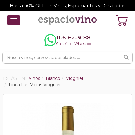
Hasta 40% OFF en Vinos, Espumantes y Destilados
Toggle
navigation
11-6162-3088
Chateá por Whatsapp
ESTÁS EN:
Vinos
Blanco
Viognier
Finca Las Moras Viognier