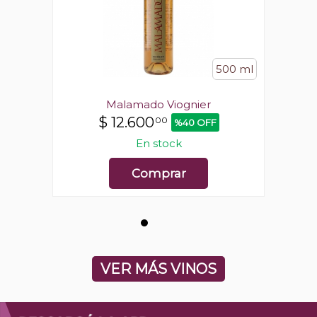
500 ml
500 ml
Malamado Viognier
$
12.600
00
%40 OFF
En stock
Comprar
VER MÁS VINOS