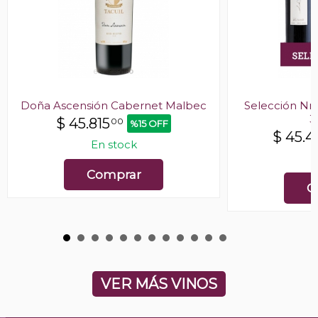
Doña Ascensión Cabernet Malbec
Selección Nr
3
$
45.815
00
%15 OFF
$
45.4
En stock
E
Comprar
C
VER MÁS VINOS