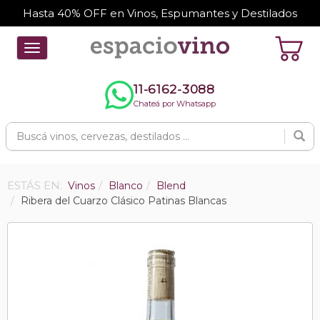
Hasta 40% OFF en Vinos, Espumantes y Destilados
Toggle
navigation
11-6162-3088
Chateá por Whatsapp
ESTÁS EN:
Vinos
Blanco
Blend
Ribera del Cuarzo Clásico Patinas Blancas