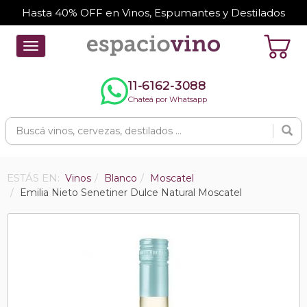
Hasta 40% OFF en Vinos, Espumantes y Destilados
Toggle
navigation
11-6162-3088
Chateá por Whatsapp
ESTÁS EN:
Vinos
Blanco
Moscatel
Emilia Nieto Senetiner Dulce Natural Moscatel