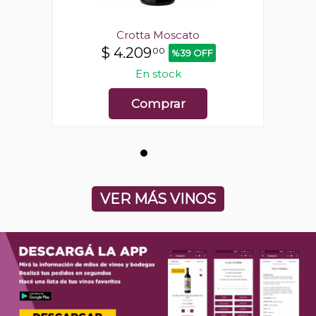
Crotta Moscato
$
4.209
00
%39 OFF
En stock
Comprar
VER MÁS VINOS