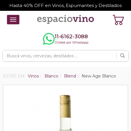
Hasta 40% OFF en Vinos, Espumantes y Destilados
Toggle
navigation
11-6162-3088
Chateá por Whatsapp
ESTÁS EN:
Vinos
Blanco
Blend
New Age Blanco