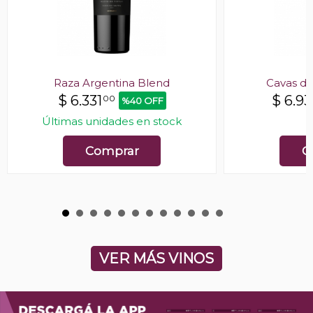
Raza Argentina Blend
Cavas de
$
6.331
$
6.9
00
%40 OFF
Últimas unidades en stock
E
Comprar
C
VER MÁS VINOS