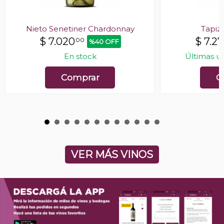
Nieto Senetiner Chardonnay
Tapiz
$
7.020
$
7.2
00
%40 OFF
En stock
Últimas u
Comprar
C
VER MÁS VINOS