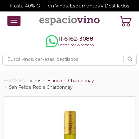
Hasta 40% OFF en Vinos, Espumantes y Destilados
Toggle
navigation
11-6162-3088
Chateá por Whatsapp
ESTÁS EN:
Vinos
Blanco
Chardonnay
San Felipe Roble Chardonnay