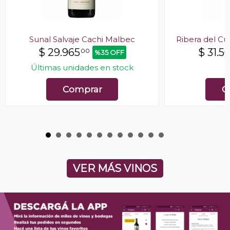
Sunal Salvaje Cachi Malbec
Ribera del Cu
$
29.965
$
31.5
00
%35 OFF
Últimas unidades en stock
E
Comprar
C
VER MÁS VINOS