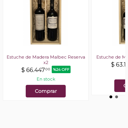
Estuche de Madera Malbec Reserva
Estuche de Ma
x2
$
63.1
$
66.447
00
%24 OFF
E
En stock
C
Comprar