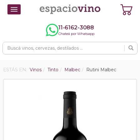
Toggle
navigation
11-6162-3088
Chateá por Whatsapp
ESTÁS EN:
Vinos
Tinto
Malbec
Rutini Malbec