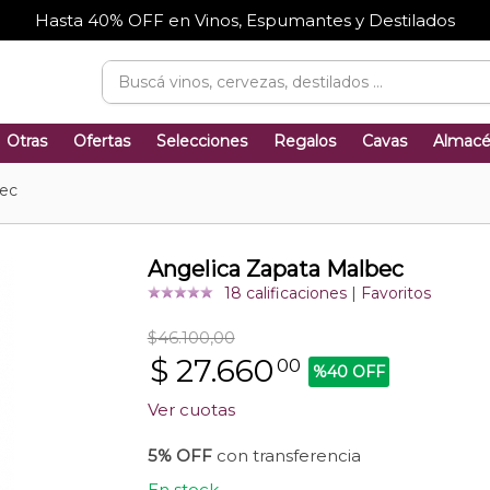
Hasta 40% OFF en Vinos, Espumantes y Destilados
Otras
Ofertas
Selecciones
Regalos
Cavas
Almac
bec
Angelica Zapata Malbec
18 calificaciones
|
Favoritos
$46.100,00
$
27.660
00
%40 OFF
Ver cuotas
5% OFF
con transferencia
En stock