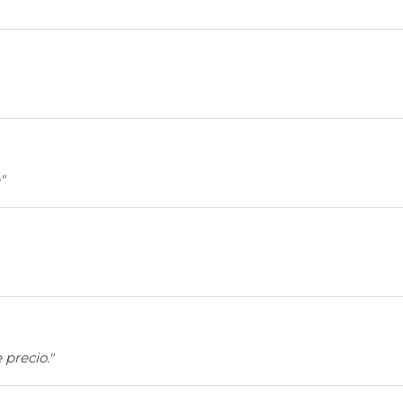
"
 precio."