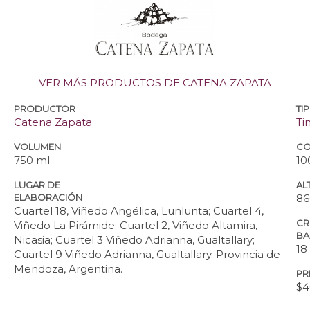
VER MÁS PRODUCTOS DE CATENA ZAPATA
PRODUCTOR
TI
Catena Zapata
Ti
VOLUMEN
CO
750 ml
10
LUGAR DE
ALT
ELABORACIÓN
86
Cuartel 18, Viñedo Angélica, Lunlunta; Cuartel 4,
CR
Viñedo La Pirámide; Cuartel 2, Viñedo Altamira,
BA
Nicasia; Cuartel 3 Viñedo Adrianna, Gualtallary;
18
Cuartel 9 Viñedo Adrianna, Gualtallary. Provincia de
Mendoza, Argentina.
PR
$4