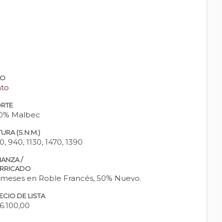
PO
nto
RTE
0% Malbec
URA (S.N.M.)
0, 940, 1130, 1470, 1390
IANZA /
RRICADO
 meses en Roble Francés, 50% Nuevo.
ECIO DE LISTA
6.100,00