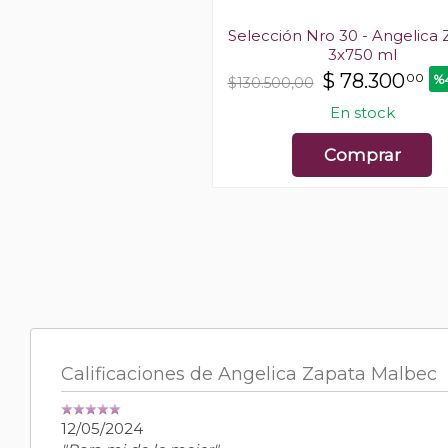
 Madera Angelica Zapata
Selección Nro 30 - Angelica
x2
3x750 ml
$
69.942
$
78.300
00
00
%34 OFF
%
0
$130.500,00
En stock
En stock
Comprar
Comprar
Calificaciones de Angelica Zapata Malbec
12/05/2024