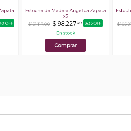
 Zapata
Estuche de Madera Angelica Zapata
Estuch
x3
$
98.227
00
40 OFF
%35 OFF
$151.117,00
$105.9
En stock
Comprar