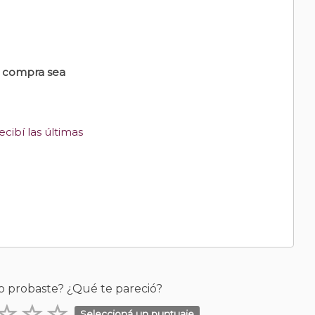
u compra sea
cibí las últimas
o probaste? ¿Qué te pareció?
Seleccioná un puntuaje