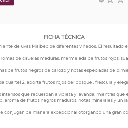
cribir
FICHA TÉCNICA
ente de uvas Malbec de diferentes viñedos. El resultado es
aromas de ciruelas maduras, mermelada de frutos rojos, sua
as de frutos negros de carozo y notas especiadas de pimien
ia cuartel 2, aporta frutos rojos del bosque , frescura y eleg
 intensos que recuerdan a violeta y lavanda, mientras que e
o, aroma de frutos negros maduros, notas minerales y un lar
se conjugan de manera excepcional otorgando una gran comp