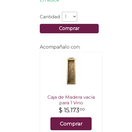
Cantidad:
Comprar
Acompañalo con:
.
Caja de Madera vacía
para 1 Vino
$
15.173
00
Comprar