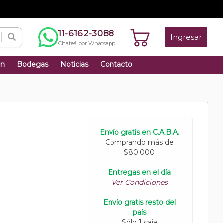
11-6162-3088
Ingresar
Chateá por Whatsapp
én
Bodegas
Noticias
Contacto
Envío gratis en C.A.B.A.
Comprando más de
$80.000
Entregas en el día
Ver Condiciones
Envío gratis resto del
país
Sólo 1 caja