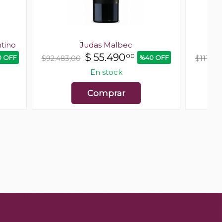
tino
Judas Malbec
Hu
$
55.490
00
 OFF
%40 OFF
$92.483,00
$111.90
En stock
Comprar