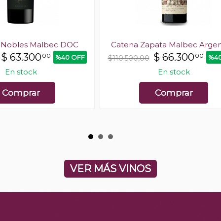
s Nobles Malbec DOC
Catena Zapata Malbec Argen
$
63.300
$
66.300
00
00
%40 OFF
%40
$110.500,00
En stock
En stock
Comprar
Comprar
VER MÁS VINOS