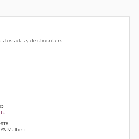
as tostadas y de chocolate.
PO
nto
RTE
0% Malbec