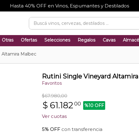
Hasta 40% OFF en Vinos, Espumantes y Destilados
Otras
Ofertas
Selecciones
Regalos
Cavas
Almac
d Altamira Malbec
Rutini Single Vineyard Altamir
Favoritos
$67.980,00
$
61.182
00
%10 OFF
Ver cuotas
5% OFF
con transferencia