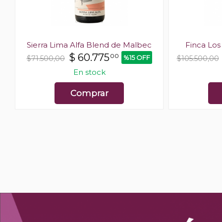
o
Sierra Lima Alfa Blend de Malbec
Finca Lo
$
60.775
00
%15 OFF
$71.500,00
$105.500,00
En stock
Comprar