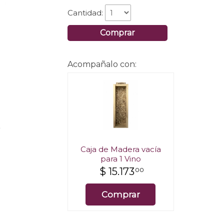
Cantidad:
Comprar
Acompañalo con:
.
Caja de Madera vacía
para 1 Vino
$
15.173
00
Comprar