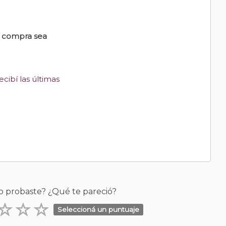
u compra sea
cibí las últimas
o probaste? ¿Qué te pareció?
Seleccioná un puntuaje