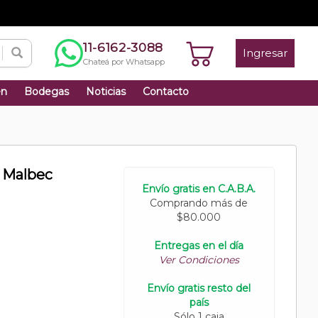
11-6162-3088
Ingresar
Chateá por Whatsapp
én
Bodegas
Noticias
Contacto
a Malbec
Envío gratis en C.A.B.A.
Comprando más de
$80.000
Entregas en el día
Ver Condiciones
Envío gratis resto del
país
Sólo 1 caja