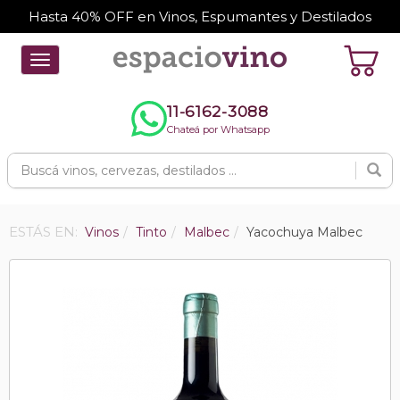
Hasta 40% OFF en Vinos, Espumantes y Destilados
Toggle
navigation
11-6162-3088
Chateá por Whatsapp
ESTÁS EN:
Vinos
Tinto
Malbec
Yacochuya Malbec