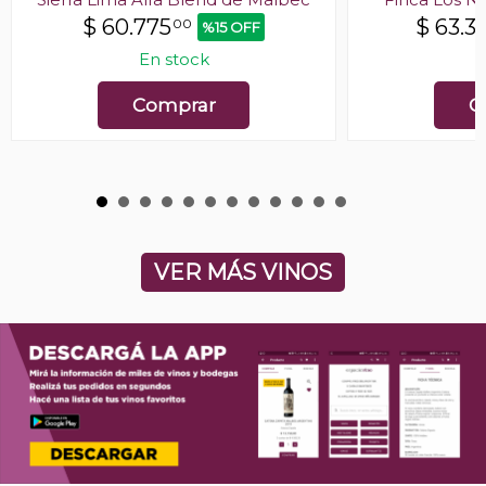
$
60.775
$
63.3
00
%15 OFF
En stock
E
Comprar
C
VER MÁS VINOS