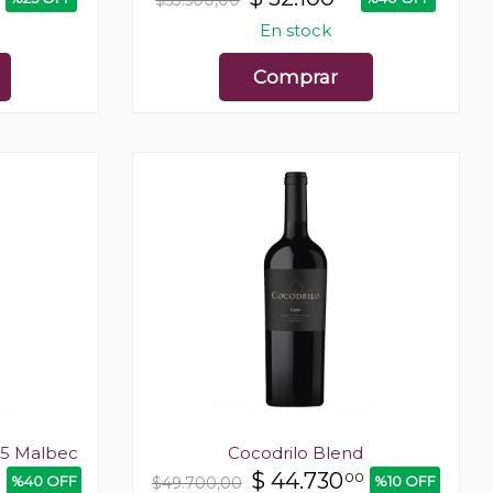
$53.500,00
En stock
Comprar
55 Malbec
Cocodrilo Blend
$
44.730
0
00
%40 OFF
%10 OFF
$49.700,00