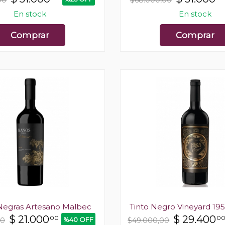
00
$68.000,00
En stock
En stock
Comprar
Comprar
egras Artesano Malbec
Tinto Negro Vineyard 19
$
21.000
$
29.400
00
0
%40 OFF
00
$49.000,00