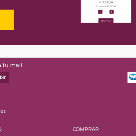
 tu mail
bir
tes
O
COMPRAR