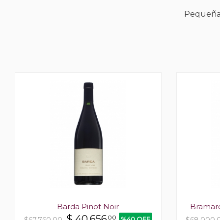
Pequeñas
Barda Pinot Noir
Bramare
$
40.656
00
%40 OFF