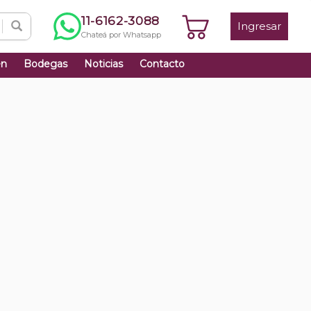
11-6162-3088
Ingresar
Chateá por Whatsapp
én
Bodegas
Noticias
Contacto