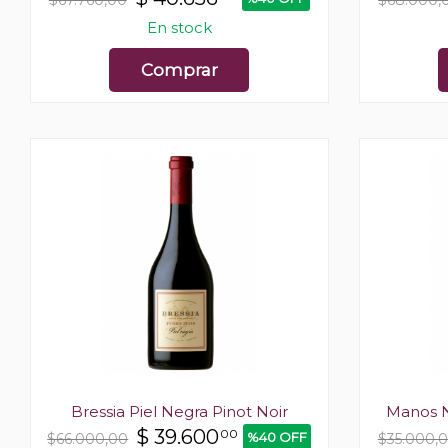
$67.760,00
$68.000,
En stock
Comprar
Bressia Piel Negra Pinot Noir
Manos N
$
39.600
00
%40 OFF
$66.000,00
$35.000,