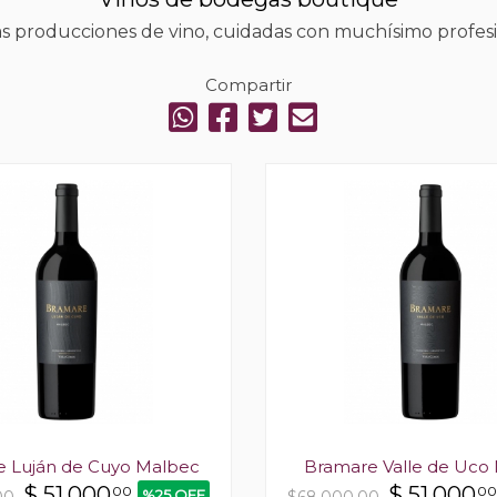
 producciones de vino, cuidadas con muchísimo profesi
Compartir
 Luján de Cuyo Malbec
Bramare Valle de Uco
$
51.000
$
51.000
00
00
%25 OFF