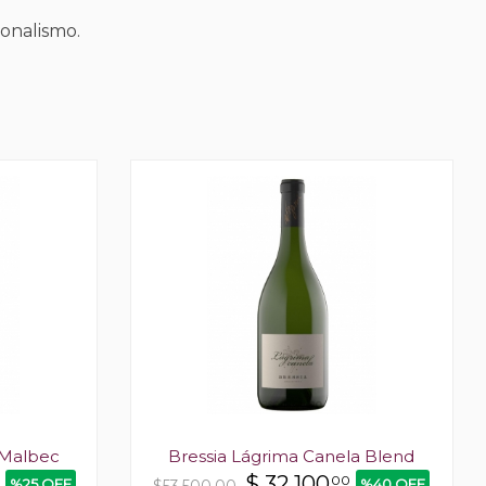
onalismo.
 Malbec
Bressia Lágrima Canela Blend
$
32.100
00
%25 OFF
%40 OFF