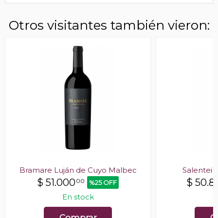
Otros visitantes también vieron:
Bramare Luján de Cuyo Malbec
Salentei
$
51.000
$
50.8
00
%25 OFF
En stock
E
Comprar
C