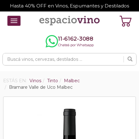
Hasta 40% OFF en Vinos, Espumantes y Destilados
Toggle
navigation
11-6162-3088
Chateá por Whatsapp
ESTÁS EN:
Vinos
Tinto
Malbec
Bramare Valle de Uco Malbec