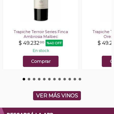
Trapiche Terroir Series Finca
Trapiche Te
Ambrosia Malbec
Orel
$
49.232
$
49.2
00
%40 OFF
En stock
E
Comprar
C
VER MÁS VINOS