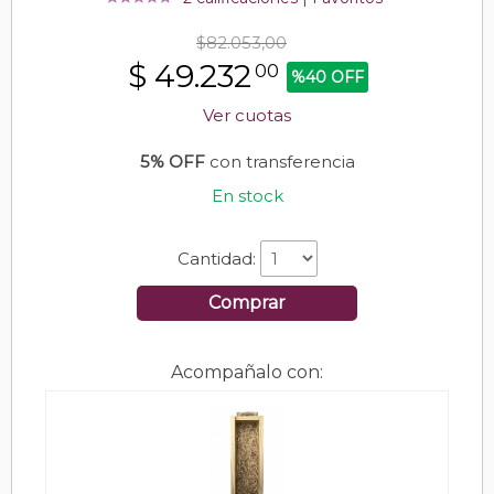
$82.053,00
$
49.232
00
%40 OFF
Ver cuotas
5% OFF
con transferencia
En stock
Cantidad:
Comprar
Acompañalo con: