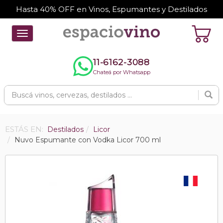
Hasta 40% OFF en Vinos, Espumantes y Destilados
Toggle
navigation
11-6162-3088
Chateá por Whatsapp
ESTÁS EN:
Destilados
Licor
Nuvo Espumante con Vodka Licor 700 ml