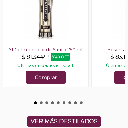
St Germain Licor de Sauco 750 ml
Absenta 
$
81.344
$
83.1
00
%40 OFF
Últimas unidades en stock
Últimas u
Comprar
C
VER MÁS DESTILADOS