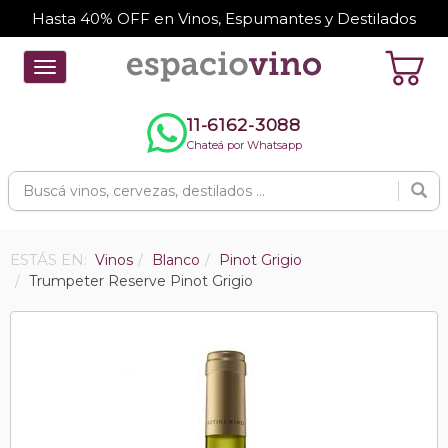
Hasta 40% OFF en Vinos, Espumantes y Destilados
Toggle
navigation
11-6162-3088
Chateá por Whatsapp
ESTÁS EN:
Vinos
Blanco
Pinot Grigio
Trumpeter Reserve Pinot Grigio