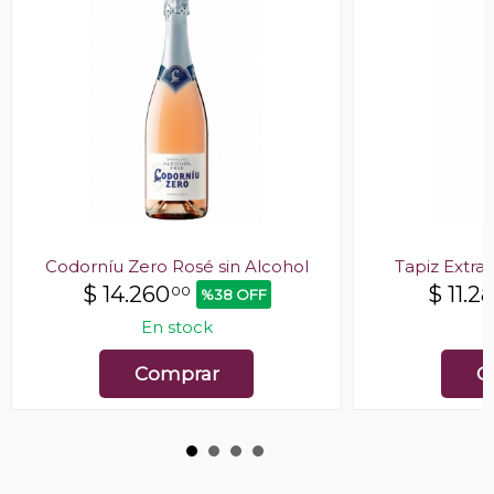
Codorníu Zero Rosé sin Alcohol
Tapiz Extra
$
14.260
$
11.2
00
%38 OFF
En stock
E
Comprar
C