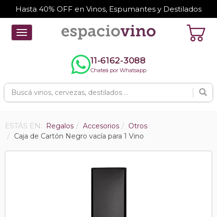
Hasta 40% OFF en Vinos, Espumantes y Destilados
Toggle
navigation
11-6162-3088
Chateá por Whatsapp
ESTÁS EN:
Regalos
Accesorios
Otros
Caja de Cartón Negro vacía para 1 Vino