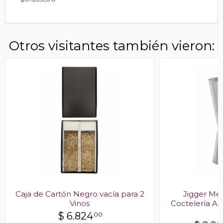
Otros visitantes también vieron:
Caja de Cartón Negro vacía para 2
Jigger Me
Vinos
Coctelería Ac
$
6.824
00