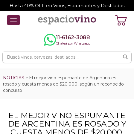
Hasta 40% OFF en Vinos, Espumantes y Destilados
Toggle
navigation
11-6162-3088
Chateá por Whatsapp
NOTICIAS
> El mejor vino espumante de Argentina es
rosado y cuesta menos de $20.000, según un reconocido
concurso
EL MEJOR VINO ESPUMANTE
DE ARGENTINA ES ROSADO Y
CUESTA MENOS DE $20.000,