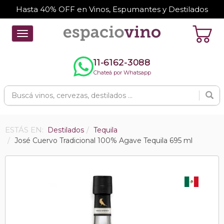
Hasta 40% OFF en Vinos, Espumantes y Destilados
Toggle
navigation
11-6162-3088
Chateá por Whatsapp
ESTÁS EN:
Destilados
Tequila
José Cuervo Tradicional 100% Agave Tequila 695 ml