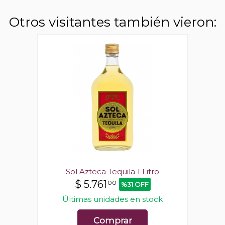
Otros visitantes también vieron:
o
Sol Azteca Tequila 1 Litro
$
5.761
00
%31 OFF
ck
Últimas unidades en stock
Ú
Comprar