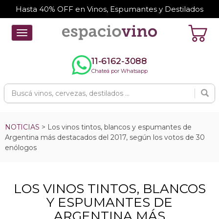
Hasta 40% OFF en Vinos, Espumantes y Destilados
Toggle
navigation
11-6162-3088
Chateá por Whatsapp
NOTICIAS
> Los vinos tintos, blancos y espumantes de
Argentina más destacados del 2017, según los votos de 30
enólogos
LOS VINOS TINTOS, BLANCOS
Y ESPUMANTES DE
ARGENTINA MÁS