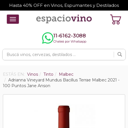
Hasta 40% OFF en Vinos, Espumantes y Destilados
Toggle
navigation
11-6162-3088
Chateá por Whatsapp
ESTÁS EN:
Vinos
Tinto
Malbec
Adrianna Vineyard Mundus Bacillus Terrae Malbec 2021 -
100 Puntos Jane Anson