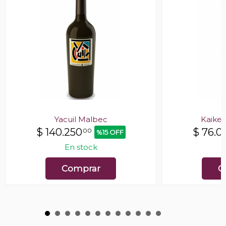
Yacuil Malbec
Kaike
$
140.250
$
76.0
00
%15 OFF
En stock
E
Comprar
C