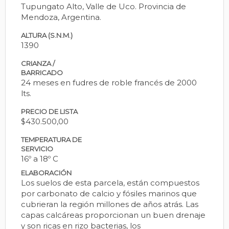
Tupungato Alto, Valle de Uco. Provincia de
Mendoza, Argentina.
ALTURA (S.N.M.)
1390
CRIANZA /
BARRICADO
24 meses en fudres de roble francés de 2000
lts.
PRECIO DE LISTA
$430.500,00
TEMPERATURA DE
SERVICIO
16º a 18º C
ELABORACIÓN
Los suelos de esta parcela, están compuestos
por carbonato de calcio y fósiles marinos que
cubrieran la región millones de años atrás. Las
capas calcáreas proporcionan un buen drenaje
y son ricas en rizo bacterias, los