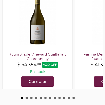
Rutini Single Vineyard Gualtallary
Familia Deic
Chardonnay
Juanic
$
54.384
$
41.3
00
%20 OFF
En stock
E
Comprar
C