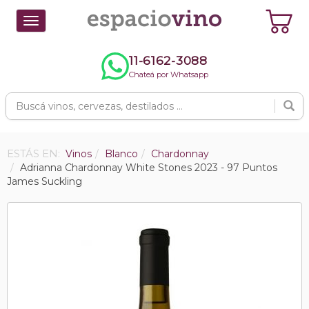
Toggle
navigation
11-6162-3088
Chateá por Whatsapp
ESTÁS EN:
Vinos
Blanco
Chardonnay
Adrianna Chardonnay White Stones 2023 - 97 Puntos
James Suckling