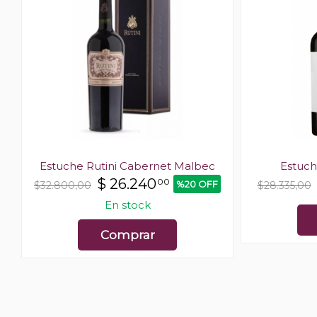
Estuche Rutini Cabernet Malbec
Estuch
$
26.240
00
%20 OFF
$32.800,00
$28.335,00
En stock
Comprar