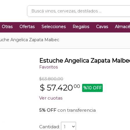
Otras
Ofertas
Selecciones
Regalos
Cavas
Almac
uche Angelica Zapata Malbec
Estuche Angelica Zapata Malbe
Favoritos
$63.800,00
$
57.420
00
%10 OFF
Ver cuotas
5% OFF
con transferencia
Cantidad: