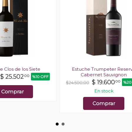
e Clos de los Siete
Estuche Trumpeter Reser
Cabernet Sauvignon
$
25.502
00
%10 OFF
$
19.600
00
%20
$24.500,00
En stock
Comprar
Comprar