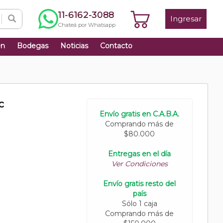
11-6162-3088
Ingresar
Chateá por Whatsapp
én
Bodegas
Noticias
Contacto
c
Envío gratis en C.A.B.A.
Comprando más de
$80.000
Entregas en el día
Ver Condiciones
Envío gratis resto del
país
Sólo 1 caja
Comprando más de