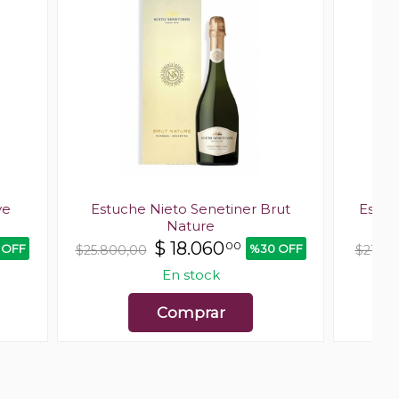
ve
Estuche Nieto Senetiner Brut
Estuc
Nature
$
18.060
00
 OFF
%30 OFF
$25.800,00
$21.80
En stock
Comprar