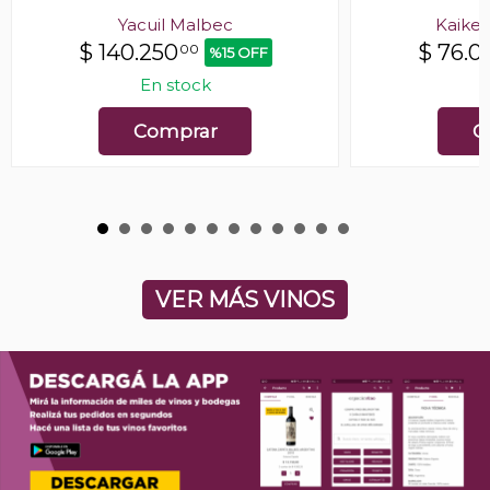
Yacuil Malbec
Kaike
$
140.250
$
76.0
00
%15 OFF
En stock
E
Comprar
C
VER MÁS VINOS