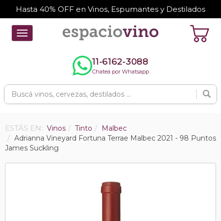
Hasta 40% OFF en Vinos, Espumantes y Destilados
Toggle
navigation
11-6162-3088
Chateá por Whatsapp
ESTÁS EN:
Vinos
Tinto
Malbec
Adrianna Vineyard Fortuna Terrae Malbec 2021 - 98 Puntos
James Suckling