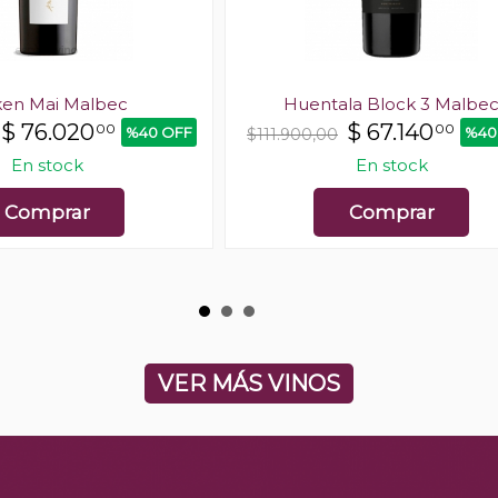
ken Mai Malbec
Huentala Block 3 Malbe
$
76.020
$
67.140
00
00
%40 OFF
%40
$111.900,00
En stock
En stock
Comprar
Comprar
VER MÁS VINOS