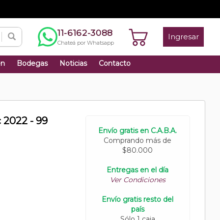
11-6162-3088
Ingresar
Chateá por Whatsapp
én
Bodegas
Noticias
Contacto
 2022 - 99
Envío gratis en C.A.B.A.
Comprando más de
$80.000
Entregas en el día
Ver Condiciones
Envío gratis resto del
país
Sólo 1 caja