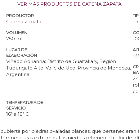
VER MÁS PRODUCTOS DE CATENA ZAPATA
PRODUCTOR
TI
Catena Zapata
Ti
VOLUMEN
CO
750 ml
10
LUGAR DE
ALT
ELABORACIÓN
13
Viñedo Adrianna: Distrito de Gualtallary, Región
CR
Tupungato Alto, Valle de Uco. Provincia de Mendoza,
BA
Argentina.
24
ro
co
TEMPERATURA DE
SERVICIO
16º a 18º C
cubierta por piedras ovaladas blancas, que pertenecieran a
a temperaturas extremas. Las piedras retienen el calor del d