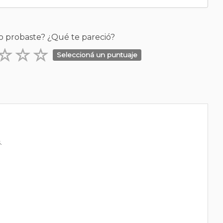
o probaste? ¿Qué te pareció?
Seleccioná un puntuaje
.