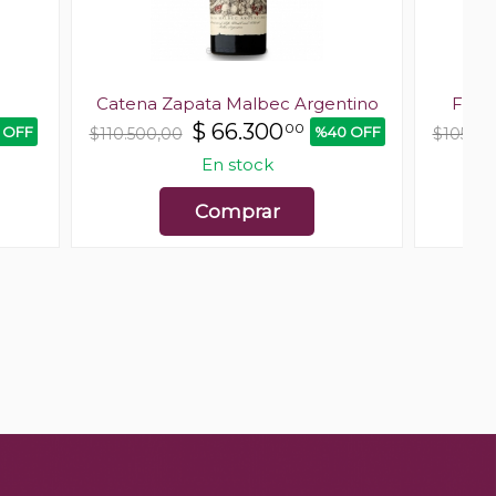
c
Catena Zapata Malbec Argentino
Finc
$
66.300
00
 OFF
%40 OFF
$110.500,00
$105.50
En stock
Comprar