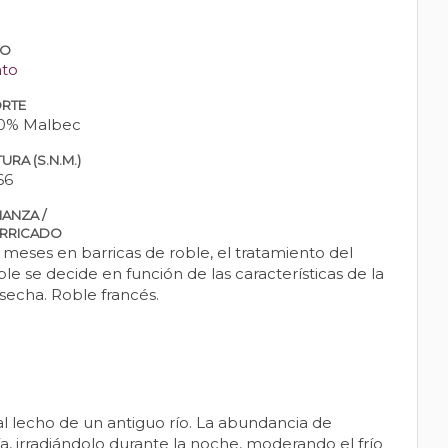
PO
nto
RTE
0% Malbec
URA (S.N.M.)
66
IANZA /
RRICADO
 meses en barricas de roble, el tratamiento del
ble se decide en función de las características de la
secha. Roble francés.
l lecho de un antiguo río. La abundancia de
ía, irradiándolo durante la noche, moderando el frío