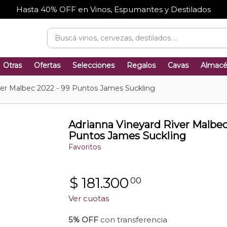
Hasta 40% OFF en Vinos, Espumantes y Destilados
Otras
Ofertas
Selecciones
Regalos
Cavas
Almac
ver Malbec 2022 - 99 Puntos James Suckling
Adrianna Vineyard River Malbec
Puntos James Suckling
Favoritos
$
181.300
00
Ver cuotas
5% OFF
con transferencia