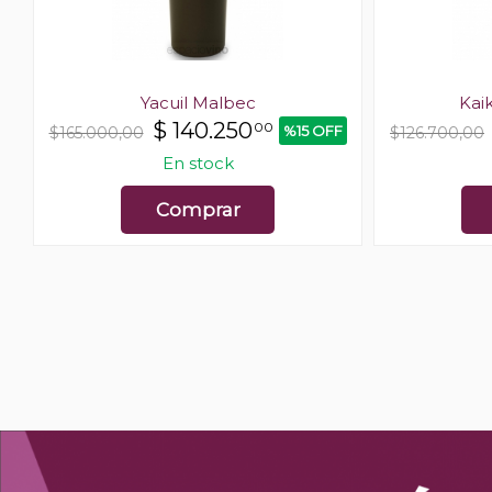
Yacuil Malbec
Kai
$
140.250
00
%15 OFF
$165.000,00
$126.700,00
En stock
Comprar