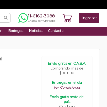
11-6162-3088
Ingresar
Chateá por Whatsapp
én
Bodegas
Noticias
Contacto
l
Envío gratis en C.A.B.A.
Comprando más de
$80.000
Entregas en el día
Ver Condiciones
Envío gratis resto del
país
Sólo 1 caja