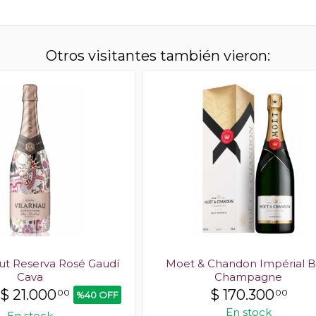
Otros visitantes también vieron:
rut Reserva Rosé Gaudí
Moet & Chandon Impérial B
Cava
Champagne
$
21.000
$
170.300
00
00
%40 OFF
En stock
En stock