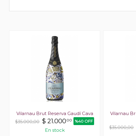
e
Vilarnau Brut Reserva Gaudí Cava
Vilarnau B
$
21.000
00
%40 OFF
$35.000,00
$35.000,00
En stock