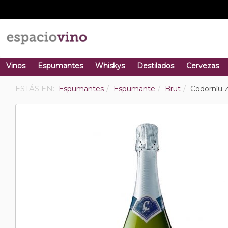
Vinos
Espumantes
Whiskys
Destilados
Cervezas
ESTÁS EN:
Espumantes
Espumante
Brut
Codorníu Z