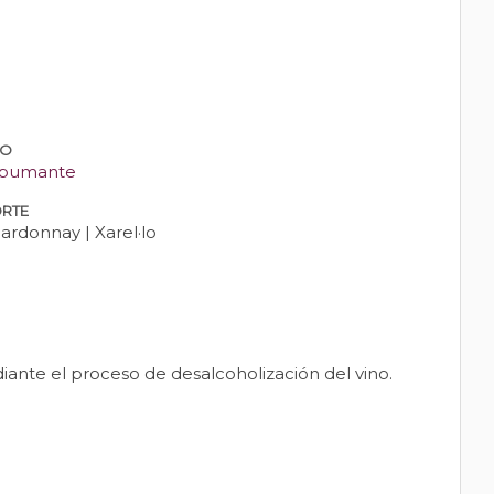
PO
pumante
RTE
ardonnay | Xarel·lo
ante el proceso de desalcoholización del vino.