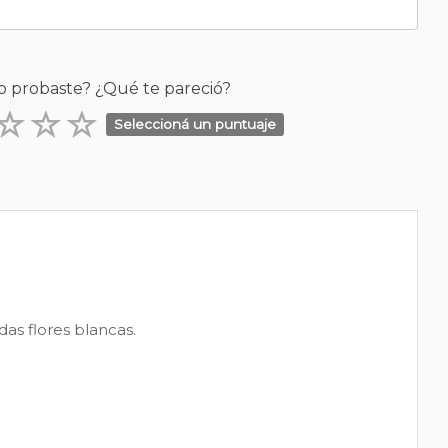
o probaste? ¿Qué te pareció?
Seleccioná un puntuaje
das flores blancas.