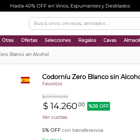
Hasta 40% OFF en Vinos, Espumantes y Destilados
Otras
Ofertas
Selecciones
Regalos
Cavas
Almac
ero Blanco sin Alcohol
Codorníu Zero Blanco sin Alcoho
Favoritos
$23.000,00
$
14.260
00
%38 OFF
Ver cuotas
5% OFF
con transferencia
En stock