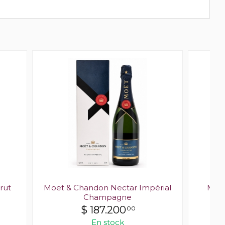
rut
Moet & Chandon Nectar Impérial
Moet
Champagne
$
187.200
00
En stock
Últ