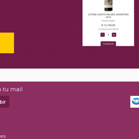
 tu mail
bir
tes