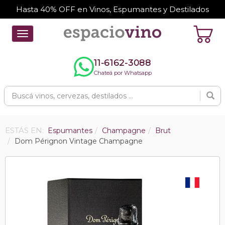
Hasta 40% OFF en Vinos, Espumantes y Destilados
Toggle
navigation
11-6162-3088
Chateá por Whatsapp
ESTÁS EN:
Espumantes
Champagne
Brut
Dom Pérignon Vintage Champagne