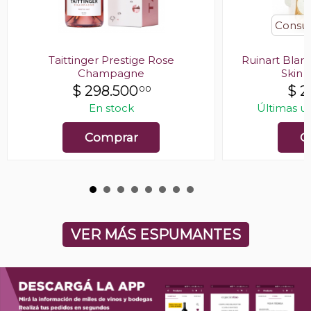
Consult
Taittinger Prestige Rose
Ruinart Blan
Champagne
Skin
$
298.500
$
2
00
En stock
Últimas u
Comprar
C
VER MÁS ESPUMANTES