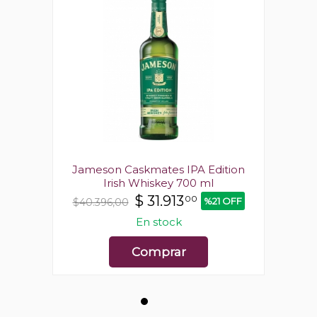
ition
Jameson Caskmates IPA Edition
Jame
Irish Whiskey 700 ml
$
31.913
00
1 OFF
%21 OFF
$40.396,00
$40.
En stock
Comprar