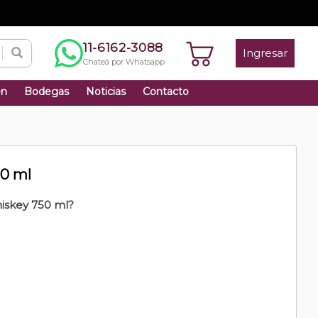
11-6162-3088
Ingresar
Chateá por Whatsapp
én
Bodegas
Noticias
Contacto
50 ml
iskey 750 ml?