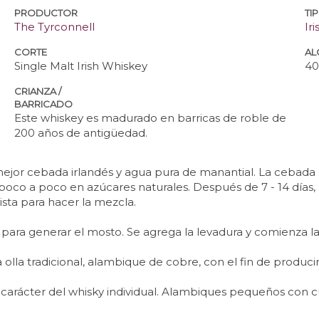
PRODUCTOR
TI
The Tyrconnell
Ir
CORTE
AL
Single Malt Irish Whiskey
4
CRIANZA /
BARRICADO
Este whiskey es madurado en barricas de roble de
200 años de antigüedad.
a mejor cebada irlandés y agua pura de manantial. La ceba
oco a poco en azúcares naturales. Después de 7 - 14 días, l
ista para hacer la mezcla.
 para generar el mosto. Se agrega la levadura y comienza l
a olla tradicional, alambique de cobre, con el fin de producir
 carácter del whisky individual. Alambiques pequeños con