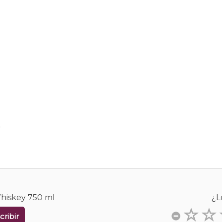
.
Whiskey 750 ml
¿L
cribir