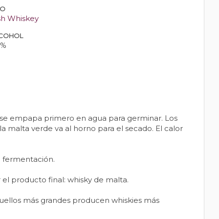
PO
ish Whiskey
COHOL
0%
da se empapa primero en agua para germinar. Los
a malta verde va al horno para el secado. El calor
a fermentación.
 el producto final: whisky de malta.
 cuellos más grandes producen whiskies más