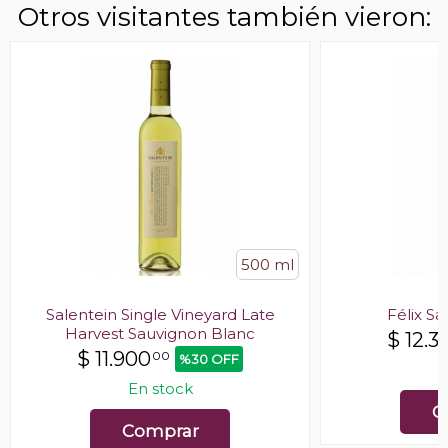
Otros visitantes también vieron:
500 ml
Salentein Single Vineyard Late
Félix S
Harvest Sauvignon Blanc
$
12.3
$
11.900
00
%30 OFF
E
En stock
C
Comprar