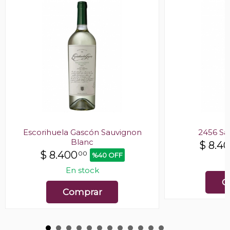
Escorihuela Gascón Sauvignon
2456 Sa
Blanc
$
8.4
$
8.400
00
%40 OFF
E
En stock
C
Comprar