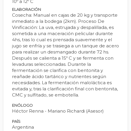
10º a 12º C
ELABORACIÓN
Cosecha: Manual en cajas de 20 kg y transporte
inmediato a la bodega (2km). Proceso De
Vinificación: La uva, estrujada y despalillada, es
sometida a una maceración pelicular durante
4hs, tras lo cual es prensada suavemente y el
jugo se enfría y se trasiega a un tanque de acero
para realizar un desmangado durante 72 hs.
Después se calienta a 15º C y se fermenta con
levaduras seleccionadas. Durante la
fermentación se clarifica con bentonita y
reañade ácido tartárico y nutrientes según
necesidades. La fermentación maloláctica es
evitada y, tras la clarificación final con bentonita,
CMC y sulfitado, se embotella.
ENÓLOGO
Héctor Renna - Mariano Richardi (Asesor)
PAÍS
Argentina