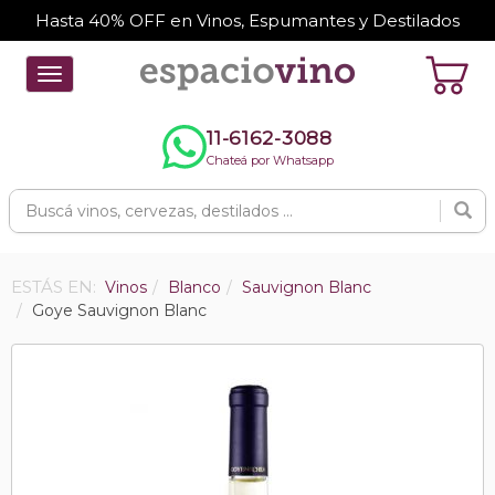
Hasta 40% OFF en Vinos, Espumantes y Destilados
Toggle
navigation
11-6162-3088
Chateá por Whatsapp
ESTÁS EN:
Vinos
Blanco
Sauvignon Blanc
Goye Sauvignon Blanc