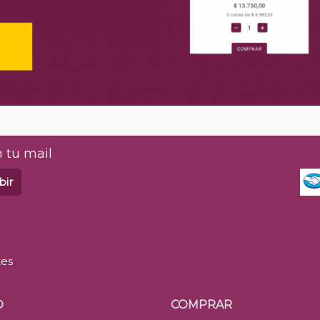
 tu mail
bir
tes
O
COMPRAR