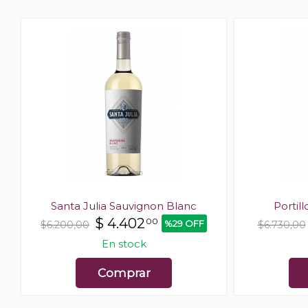
Santa Julia Sauvignon Blanc
Portil
$
4.402
00
%29 OFF
$6.200,00
$6.730,00
En stock
Comprar