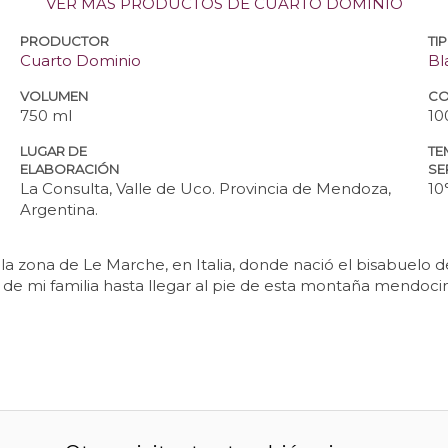
VER MÁS PRODUCTOS DE CUARTO DOMINIO
PRODUCTOR
TI
Cuarto Dominio
Bl
VOLUMEN
CO
750 ml
10
LUGAR DE
TE
ELABORACIÓN
SE
La Consulta, Valle de Uco. Provincia de Mendoza,
10
Argentina.
 zona de Le Marche, en Italia, donde nació el bisabuelo de
esía de mi familia hasta llegar al pie de esta montaña mendoc