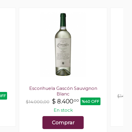
Escorihuela Gascón Sauvignon
Blanc
OFF
$14.00
$
8.400
00
%40 OFF
$14.000,00
En stock
Comprar