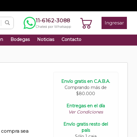
11-6162-3088
Ingresar
Chateá por Whatsapp
én
Bodegas
Noticias
Contacto
Envío gratis en C.A.B.A.
Comprando más de
$80.000
Entregas en el día
Ver Condiciones
Envío gratis resto del
país
u compra sea
Sólo 1 caja