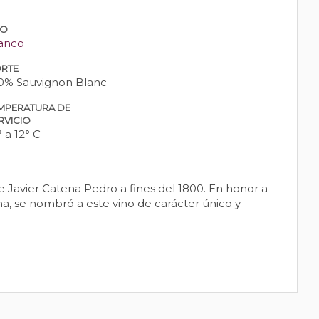
PO
anco
RTE
0% Sauvignon Blanc
MPERATURA DE
RVICIO
° a 12° C
 Javier Catena Pedro a fines del 1800. En honor a
ina, se nombró a este vino de carácter único y