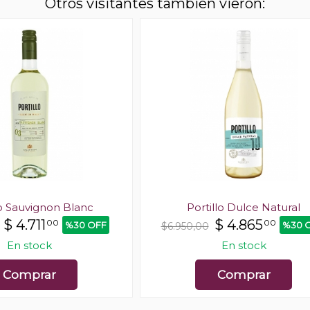
Otros visitantes también vieron:
lo Sauvignon Blanc
Portillo Dulce Natural
$
4.711
$
4.865
00
00
%30 OFF
%30 
$6.950,00
En stock
En stock
Comprar
Comprar