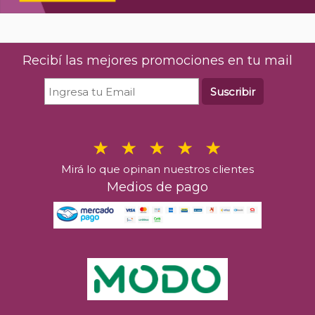
700 ml
$
90.3
$
122.544
00
%26 OFF
Últimas u
Últimas unidades en stock
Recibí las mejores promociones en tu mail
C
Comprar
Suscribir
Mirá lo que opinan nuestros clientes
Medios de pago
River Plate Me
$
17.2