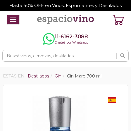
Hasta 40% OFF en Vinos, Espumantes y Destilados
Toggle
navigation
11-6162-3088
Chateá por Whatsapp
ESTÁS EN:
Destilados
Gin
Gin Mare 700 ml