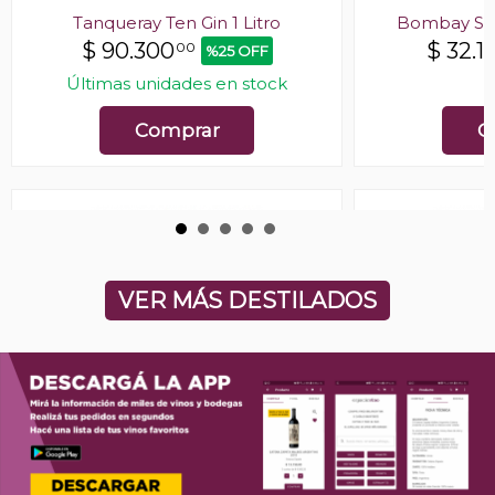
Tanqueray Ten Gin 1 Litro
Bombay Sap
$
90.300
$
32.1
00
%25 OFF
Últimas unidades en stock
E
Comprar
C
VER MÁS DESTILADOS
The Hakuto Premium Matsui Gin
Tanqueray