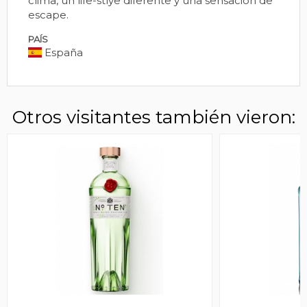
clima, un life-stlye diferente y una sensación de
escape.
PAÍS
España
Otros visitantes también vieron: