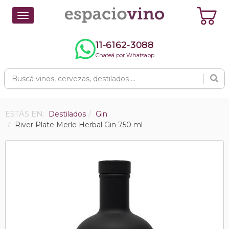
Toggle
navigation
11-6162-3088
Chateá por Whatsapp
ESTÁS EN:
Destilados
Gin
River Plate Merle Herbal Gin 750 ml