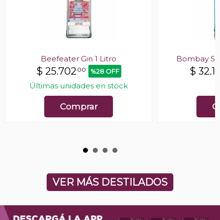
Beefeater Gin 1 Litro
Bombay Sap
$
25.702
$
32.1
00
%28 OFF
Últimas unidades en stock
E
Comprar
C
VER MÁS DESTILADOS