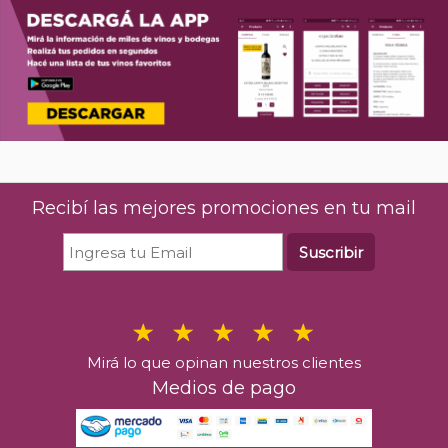
The Hakuto Premium Matsui Gin
River Plate Me
700 ml
$
17.2
$
122.544
00
%26 OFF
Últimas u
Últimas unidades en stock
Recibí las mejores promociones en tu mail
C
Comprar
Suscribir
Mirá lo que opinan nuestros clientes
Medios de pago