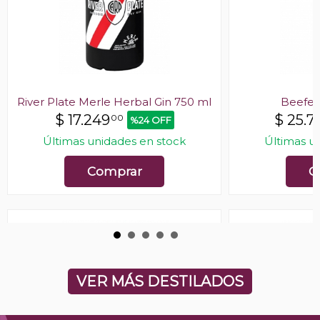
River Plate Merle Herbal Gin 750 ml
Beefeat
$
17.249
$
25.7
00
%24 OFF
Últimas unidades en stock
Últimas u
Comprar
C
VER MÁS DESTILADOS