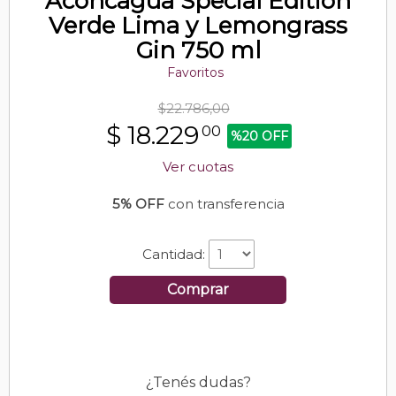
Aconcagua Special Edition
Verde Lima y Lemongrass
Gin 750 ml
Favoritos
$22.786,00
$
18.229
00
%20 OFF
Ver cuotas
5% OFF
con transferencia
Cantidad:
Comprar
¿Tenés dudas?