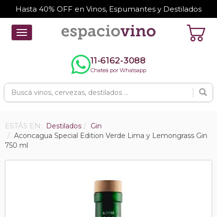
Hasta 40% OFF en Vinos, Espumantes y Destilados
Toggle
navigation
11-6162-3088
Chateá por Whatsapp
ESTÁS EN:
Destilados
Gin
Aconcagua Special Edition Verde Lima y Lemongrass Gin
750 ml