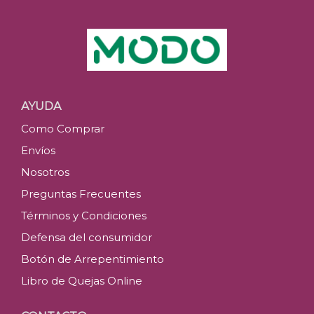
Tanqueray
$
90.3
Últimas u
AYUDA
Como Comprar
C
Envíos
Nosotros
Preguntas Frecuentes
Términos y Condiciones
Defensa del consumidor
Botón de Arrepentimiento
Libro de Quejas Online