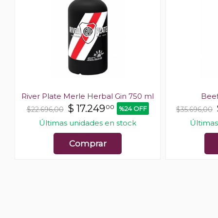
River Plate Merle Herbal Gin 750 ml
Beef
$
17.249
00
%24 OFF
$22.696,00
$35.696,00
F
Últimas unidades en stock
Últimas
Comprar