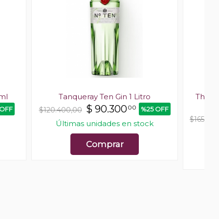
ml
Tanqueray Ten Gin 1 Litro
The H
$
90.300
00
 OFF
%25 OFF
$120.400,00
$165.60
Últimas unidades en stock
Últ
Comprar