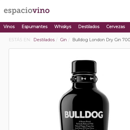
Vinos
Espumantes
Whiskys
Destilados
Cervezas
ESTÁS EN:
Destilados
Gin
Bulldog London Dry Gin 70