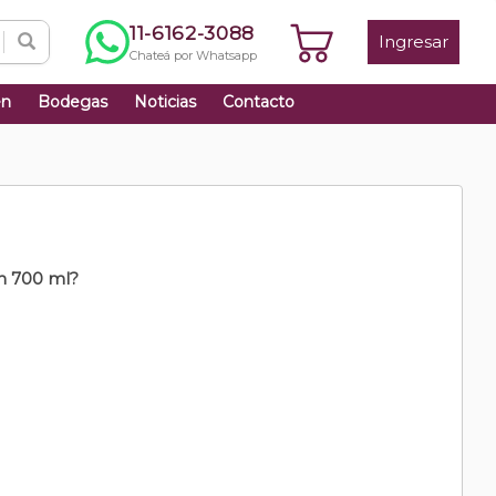
11-6162-3088
Ingresar
Chateá por Whatsapp
én
Bodegas
Noticias
Contacto
n 700 ml?