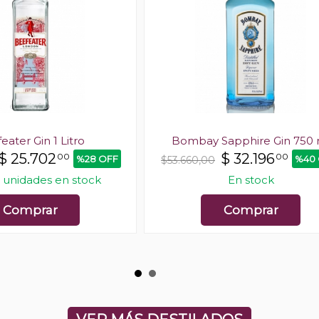
eater Gin 1 Litro
Bombay Sapphire Gin 750 
$
25.702
$
32.196
00
00
%28 OFF
%40
$53.660,00
 unidades en stock
En stock
Comprar
Comprar