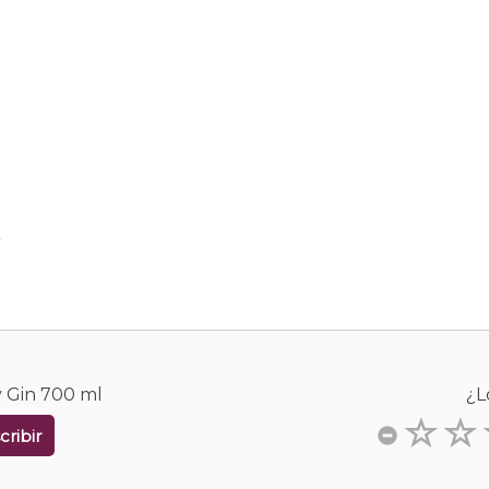
.
y Gin 700 ml
¿L
cribir