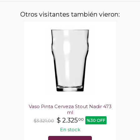
Otros visitantes también vieron:
ir 473
Vaso Pinta Cerveza Stout Nadir 473
Vaso 
ml
$
2.325
00
 OFF
%30 OFF
$3.321,00
$3.3
En stock