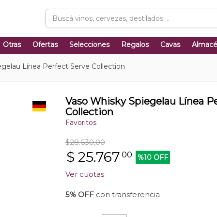
Otras
Ofertas
Selecciones
Regalos
Cavas
Almac
gelau Línea Perfect Serve Collection
Vaso Whisky Spiegelau Línea Pe
Collection
Favoritos
$28.630,00
$
25.767
00
%10 OFF
Ver cuotas
5% OFF
con transferencia