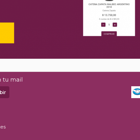
 tu mail
bir
tes