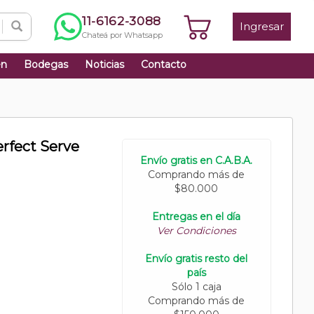
11-6162-3088
Ingresar
Chateá por Whatsapp
én
Bodegas
Noticias
Contacto
rfect Serve
Envío gratis en C.A.B.A.
Comprando más de
$80.000
Entregas en el día
Ver Condiciones
Envío gratis resto del
país
Sólo 1 caja
Comprando más de